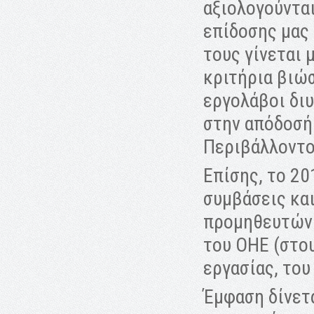
αξιολογούντα
επίδοσης μας
τους γίνεται 
κριτήρια βιώσ
εργολάβοι δι
στην απόδοσή 
Περιβάλλοντο
Επίσης, το 2
συμβάσεις κα
προμηθευτών 
του ΟΗΕ (στο
εργασίας, του
Έμφαση δίνετ