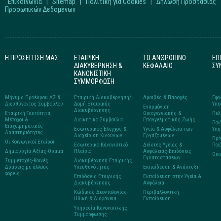
Επικοινωνία
|
Sitemap
|
Πολιτική για Cookies
|
Δήλωση Προστασίας
Προσωπικών Δεδομένων
Η ΠΡΟΣΕΓΓΙΣΗ ΜΑΣ
ΕΤΑΙΡΙΚΗ
ΤΟ ΑΝΘΡΩΠΙΝΟ
ΕΠ
ΔΙΑΚΥΒΕΡΝΗΣΗ &
ΚΕΦΑΛΑΙΟ
ΣΥ
ΚΑΝΟΝΙΣΤΙΚΗ
ΣΥΜΜΟΡΦΩΣΗ
Μήνυμα Προέδρου ΔΣ &
Εταιρική Διακυβέρνηση/
Αμοιβές & Παροχές
Εφο
Διευθύνοντος Συμβούλου
Δομή Εταιρικής
Υπε
Εναρμόνιση
Διακυβέρνησης
Εταιρική Ταυτότητα,
Οικογενειακής &
Πελ
Μέτοχοι &
Διοικητικό Συμβούλιο
Επαγγελματικής Ζωής
Ποι
Επιχειρηματικές
Εσωτερικός Έλεγχος &
Υγεία & Ασφάλεια των
Υπη
Δραστηριότητες
Διαχείριση Κινδύνων
Εργαζομένων
Πρό
Οι Κοινωνικοί Εταίροι
Εσωτερικό Κανονιστικό
Δείκτες Υγείας &
Ποι
Δημιουργία Αξίας-Όραμα
Πλαίσιο
Ασφάλειας-Επιδόσεις
Οικ
Εγκαταστάσεων
Συμμετοχές-Κοινές
Διακυβέρνηση Εταιρικής
Δράσεις με άλλους
Υπευθυνότητας
Εκπαίδευση & Ανάπτυξη
φορείς
Επιδόσεις Εταιρικής
Εκπαίδευση στην Υγεία &
Διακυβέρνησης
Ασφάλεια
Κώδικας Δεοντολογίας-
Περιβαλλοντική
Ηθική & Διαφάνεια
Εκπαίδευση
Υπηρεσία Κανονιστικής
Συμμόρφωσης