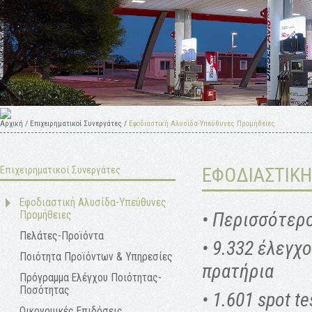
Αρχική
/
Επιχειρηματικοί Συνεργάτες
/
Εφοδιαστική Αλυσίδα-Υπεύθυνες Προμήθειες
Επιχειρηματικοί Συνεργάτες
ΕΦΟΔΙΑΣΤΙΚΗ
Εφοδιαστική Αλυσίδα-Υπεύθυνες
• Περισσότερ
Προμήθειες
Πελάτες-Προϊόντα
• 9.332 έλεγχ
Ποιότητα Προϊόντων & Υπηρεσίες
πρατήρια
Πρόγραμμα Ελέγχου Ποιότητας-
Ποσότητας
• 1.601 spot t
Οικονομικές Επιδόσεις