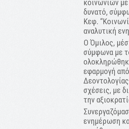
κοινωνιών με
δυνατό, σύμφ
Κεφ. “Κοινωνί
αναλυτική εν
Ο Όμιλος, μέσ
σύμφωνα με τ
ολοκληρώθηκε 
εφαρμογή από
Δεοντολογίας
σχέσεις, με δ
την αξιοκρατί
Συνεργαζόμασ
ενημέρωση κα