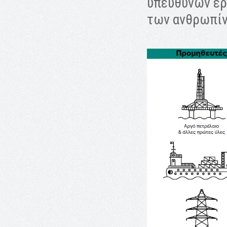
υπεύθυνων ερ
των ανθρωπίν