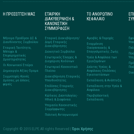
Η ΠΡΟΣΕΓΓΙΣΗ ΜΑΣ
ΕΤΑΙΡΙΚΗ
ΤΟ ΑΝΘΡΩΠΙΝΟ
ΕΠ
ΔΙΑΚΥΒΕΡΝΗΣΗ &
ΚΕΦΑΛΑΙΟ
ΣΥ
ΚΑΝΟΝΙΣΤΙΚΗ
ΣΥΜΜΟΡΦΩΣΗ
Μήνυμα Προέδρου ΔΣ &
Εταιρική Διακυβέρνηση/
Αμοιβές & Παροχές
Εφο
Διευθύνοντος Συμβούλου
Δομή Εταιρικής
Υπε
Εναρμόνιση
Διακυβέρνησης
Εταιρική Ταυτότητα,
Οικογενειακής &
Πελ
Μέτοχοι &
Διοικητικό Συμβούλιο
Επαγγελματικής Ζωής
Ποι
Επιχειρηματικές
Εσωτερικός Έλεγχος &
Υγεία & Ασφάλεια των
Υπη
Δραστηριότητες
Διαχείριση Κινδύνων
Εργαζομένων
Πρό
Οι Κοινωνικοί Εταίροι
Εσωτερικό Κανονιστικό
Δείκτες Υγείας &
Ποι
Δημιουργία Αξίας-Όραμα
Πλαίσιο
Ασφάλειας-Επιδόσεις
Οικ
Εγκαταστάσεων
Συμμετοχές-Κοινές
Διακυβέρνηση Εταιρικής
Δράσεις με άλλους
Υπευθυνότητας
Εκπαίδευση & Ανάπτυξη
φορείς
Επιδόσεις Εταιρικής
Εκπαίδευση στην Υγεία &
Διακυβέρνησης
Ασφάλεια
Κώδικας Δεοντολογίας-
Περιβαλλοντική
Ηθική & Διαφάνεια
Εκπαίδευση
Υπηρεσία Κανονιστικής
Συμμόρφωσης
Πολιτική Ανταγωνισμού
Copyright © 2015 ELPE.All rights Reserved |
Όροι Χρήσης