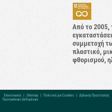
Από το 2005,
εγκαταστάσεις
συμμετοχή τω
πλαστικό, μι
φθορισμού, η
Επικοινωνία
|
Sitemap
|
Πολιτική για Cookies
|
Δήλωση Προστασίας
Προσωπικών Δεδομένων