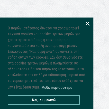
Ο παρών ιστότοπος δύναται να χρησιμοποιεί
τεχνικά cookies και cookies τρίτων μερών για
χαρακτηριστικά όπως η κοινοποίηση σε
κοινωνικά δίκτυα και/ή αναπαραγωγή μέσων.
Επιλέγοντας "Ναι, συμφωνώ", συναινείτε στη
χρήση αυτών των cookies. Εάν δεν συναινέσετε
στα cookies τρίτων μερών ή πλοηγηθείτε σε
άλλη ιστοσελίδα του παρόντος ιστοτόπου με το
να κλείσετε την εν λόγω ειδοποίηση, μερικά από
τα χαρακτηριστικά του ιστοτόπου ενδέχεται να
μην είναι διαθέσιμα.
Μάθε περισσότερα
Ναι, συμφωνώ