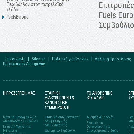
Επιτροπές
Περιβάλλον στον πετρελαϊκό
κλάδο
Fuels Euro
FuelsEurope
Συμβούλιο
Επικοινωνία
|
Sitemap
|
Πολιτική για Cookies
|
Δήλωση Προστασίας
Προσωπικών Δεδομένων
Η ΠΡΟΣΕΓΓΙΣΗ ΜΑΣ
ΕΤΑΙΡΙΚΗ
ΤΟ ΑΝΘΡΩΠΙΝΟ
ΕΠ
ΔΙΑΚΥΒΕΡΝΗΣΗ &
ΚΕΦΑΛΑΙΟ
ΣΥ
ΚΑΝΟΝΙΣΤΙΚΗ
ΣΥΜΜΟΡΦΩΣΗ
Μήνυμα Προέδρου ΔΣ &
Εταιρική Διακυβέρνηση/
Αμοιβές & Παροχές
Εφο
Διευθύνοντος Συμβούλου
Δομή Εταιρικής
Υπε
Εναρμόνιση
Διακυβέρνησης
Εταιρική Ταυτότητα,
Οικογενειακής &
Πελ
Μέτοχοι &
Διοικητικό Συμβούλιο
Επαγγελματικής Ζωής
Ποι