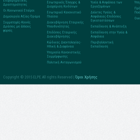
Επιχειρηματικές
Εσωτερικός Έλεγχος &
Υγεία & Ασφάλεια των
Υπη
Δραστηριότητες
Διαχείριση Κινδύνων
Εργαζομένων
Πρό
Οι Κοινωνικοί Εταίροι
Εσωτερικό Κανονιστικό
Δείκτες Υγείας &
Ποι
Δημιουργία Αξίας-Όραμα
Πλαίσιο
Ασφάλειας-Επιδόσεις
Οικ
Εγκαταστάσεων
Συμμετοχές-Κοινές
Διακυβέρνηση Εταιρικής
Δράσεις με άλλους
Υπευθυνότητας
Εκπαίδευση & Ανάπτυξη
φορείς
Επιδόσεις Εταιρικής
Εκπαίδευση στην Υγεία &
Διακυβέρνησης
Ασφάλεια
Κώδικας Δεοντολογίας-
Περιβαλλοντική
Ηθική & Διαφάνεια
Εκπαίδευση
Υπηρεσία Κανονιστικής
Συμμόρφωσης
Πολιτική Ανταγωνισμού
Copyright © 2015 ELPE.All rights Reserved |
Όροι Χρήσης