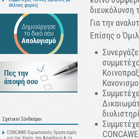
άλλους φορείς
διευκόλυνση 
Για την αναλυ
Επίσης ο Όμι
Συνεργάζε
συμμετέχο
Kοινοπραξ
Κανονισμο
Συμμετέχε
Δικαιωμάτ
διυλιστηρ
Σχετικοί Σύνδεσμοι
Συμμετέχε
CONCAWE, 
CONCAWE-Ευρωπαϊκός Οργανισμός
για την Υγεία, την Ασφάλεια & το