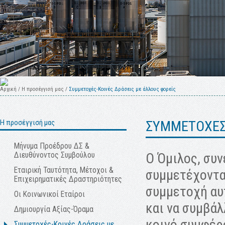
Αρχική
/
Η προσέγγισή μας
/
Συμμετοχές-Κοινές Δράσεις με άλλους φορείς
Η προσέγγισή μας
ΣΥΜΜΕΤΟΧΕΣ-
Μήνυμα Προέδρου ΔΣ &
Ο Όμιλος, συν
Διευθύνοντος Συμβούλου
Εταιρική Ταυτότητα, Μέτοχοι &
συμμετέχοντας
Επιχειρηματικές Δραστηριότητες
συμμετοχή αυτ
Οι Κοινωνικοί Εταίροι
και να συμβά
Δημιουργία Αξίας-Όραμα
κοινό συμφέρο
Συμμετοχές-Κοινές Δράσεις με